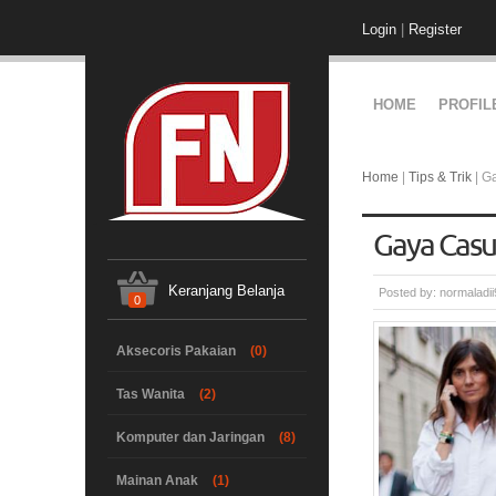
Login
|
Register
HOME
PROFIL
Home
|
Tips & Trik
| G
Gaya Casu
Keranjang Belanja
Posted by:
normaladi
0
Aksecoris Pakaian
(0)
Tas Wanita
(2)
Komputer dan Jaringan
(8)
Mainan Anak
(1)