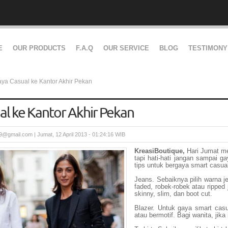
E
OUR PRODUCTS
F.A.Q
OUR SERVICE
BLOG
TESTIMONY
aya Casual ke Kantor Akhir Pekan
al ke Kantor Akhir Pekan
i9@gmail.com
|
Jumat, 12 April 2013 - 01:24:16 WIB
KreasiBoutique,
Hari Jumat mer
tapi hati-hati jangan sampai ga
tips untuk bergaya smart casual
Jeans. Sebaiknya pilih warna j
faded, robek-robek atau ripped
skinny, slim, dan boot cut.
Blazer. Untuk gaya smart casu
atau bermotif. Bagi wanita, jika