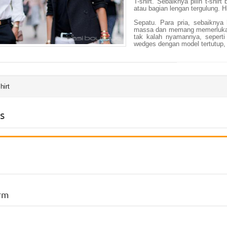
T-shirt. Sebaiknya pilih t-shir
atau bagian lengan tergulung. H
Sepatu. Para pria, sebaiknya 
massa dan memang memerlukan 
tak kalah nyamannya, seperti 
wedges dengan model tertutup, 
hirt
s
rm