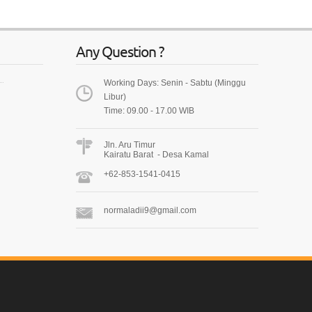
Any Question ?
Working Days: Senin - Sabtu (Minggu
Libur)
Time: 09.00 - 17.00 WIB
Jln. Aru Timur
Kairatu Barat - Desa Kamal
+62-853-1541-0415
normaladii9@gmail.com