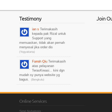
Testimony
Join O
ian s
Terimakasih
kepada pak Rizal untuk
Support yang
memuaskan, tidak akan pernah
menyesal jika order dis
(Yogyakarta)
Farrah Qiu
Terimakasih
atas pelayanan
TerasKreasi... kini dgn
mudah sy punya website yg
bagus.
(Bengkulu)
Dedi
pelayanannya
cepat dan responsif.
(Jakarta)
Online Services
Dea
keren2 nih...
Simri Nubatonis :