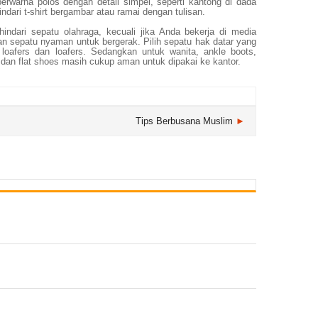
t berwarna polos dengan detail simpel, seperti kantong di dada
indari t-shirt bergambar atau ramai dengan tulisan.
hindari sepatu olahraga, kecuali jika Anda bekerja di media
sepatu nyaman untuk bergerak. Pilih sepatu hak datar yang
loafers dan loafers. Sedangkan untuk wanita, ankle boots,
dan flat shoes masih cukup aman untuk dipakai ke kantor.
Tips Berbusana Muslim
►