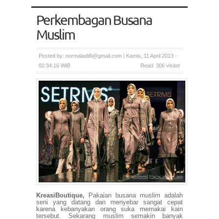
Perkembagan Busana
Muslim
Posted by:
normaladii9@gmail.com
|
Kamis, 11 April 2013 -
02:34:16 WIB
Read: 306 visitor
KreasiBoutique,
Pakaian busana muslim adalah
seni yang datang dan menyebar sangat cepat
karena kebanyakan orang suka memakai kain
tersebut. Sekarang muslim semakin banyak