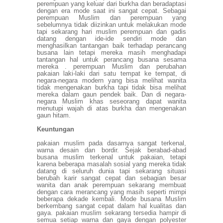
perempuan yang keluar dari burkha dan beradaptasi
dengan era mode saat ini sangat cepat. Sebagai
perempuan Muslim dan perempuan yang
sebelumnya tidak diizinkan untuk melakukan mode
tapi sekarang hari muslim perempuan dan gadis
datang dengan ide-ide sendiri mode dan
menghasilkan tantangan baik terhadap perancang
busana lain tetapi mereka masih menghadapi
tantangan hal untuk perancang busana sesama
mereka . perempuan Muslim dan perubahan
pakaian laki-laki dari satu tempat ke tempat, di
negara-negara modern yang bisa melihat wanita
tidak mengenakan burkha tapi tidak bisa melihat
mereka dalam gaun pendek baik. Dan di negara-
negara Muslim khas seseorang dapat wanita
menutupi wajah di atas burkha dan mengenakan
gaun hitam.
Keuntungan
pakaian muslim pada dasarnya sangat terkenal,
warna desain dan bordir. Sejak berabad-abad
busana muslim terkenal untuk pakaian, tetapi
karena beberapa masalah sosial yang mereka tidak
datang di seluruh dunia tapi sekarang situasi
berubah karir sangat cepat dan sebagian besar
wanita dan anak perempuan sekarang membuat
dengan cara merancang yang masih seperti mimpi
beberapa dekade kembali. Mode busana Muslim
berkembang sangat cepat dalam hal kualitas dan
gaya. pakaian muslim sekarang tersedia hampir di
semua setiap warna dan gaya dengan polyester