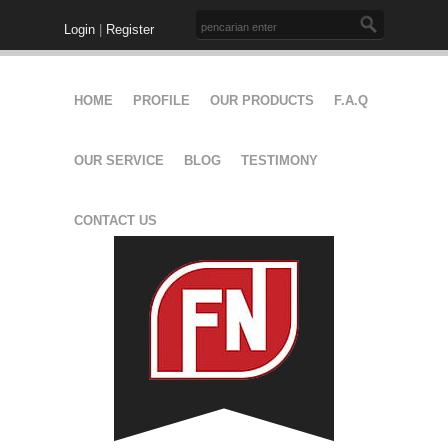
Login
|
Register
HOME
PROFILE
OUR PRODUCTS
F.A.Q
OUR SERVICE
BLOG
TESTIMONY
CONTACT US