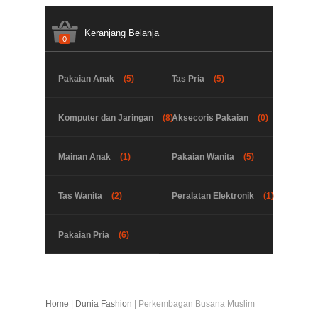
Keranjang Belanja
0
Pakaian Anak
(5)
Tas Pria
(5)
Komputer dan Jaringan
(8)
Aksecoris Pakaian
(0)
Mainan Anak
(1)
Pakaian Wanita
(5)
Tas Wanita
(2)
Peralatan Elektronik
(1)
Pakaian Pria
(6)
Home
|
Dunia Fashion
| Perkembagan Busana Muslim